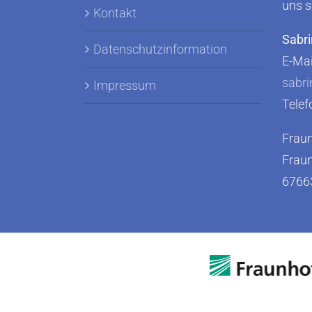
uns s
Kontakt
Sabr
Datenschutzinformation
E-Mai
sabri
Impressum
Telef
Fraun
Fraun
67663