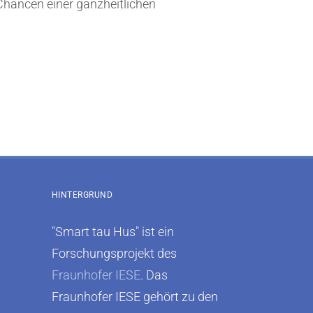
Chancen einer ganzheitlichen
HINTERGRUND
"Smart tau Hus" ist ein
Forschungsprojekt des
Fraunhofer IESE
. Das
Fraunhofer IESE gehört zu den