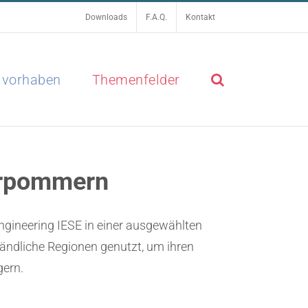
Downloads
F.A.Q.
Kontakt
lvorhaben
Themenfelder
orpommern
ngineering IESE in einer ausgewählten
ländliche Regionen genutzt, um ihren
gern.