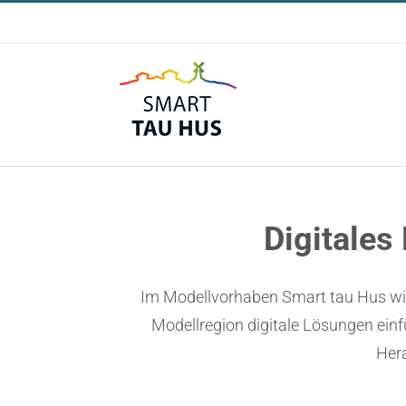
Zum
Inhalt
springen
Digitale
Im Modellvorhaben Smart tau Hus wird
Modellregion digitale Lösungen einf
Hera