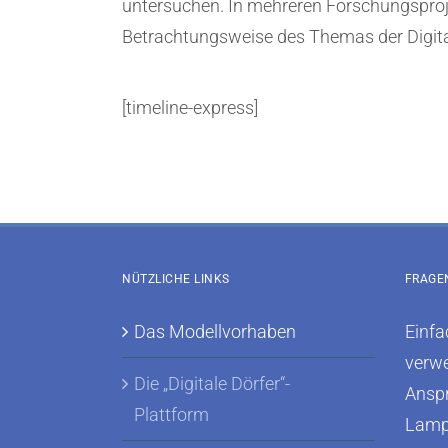
untersuchen. In mehreren Forschungsproj
Betrachtungsweise des Themas der Digital
[timeline-express]
NÜTZLICHE LINKS
FRAGE
Das Modellvorhaben
Einf
verwe
Die „Digitale Dörfer“-
Anspr
Plattform
Lampe